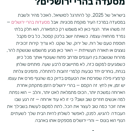
מסעדה בהרי ירושלים?
בישראל של 2025, קל להתרגל לסושיאל, לאוכל מהיר ולשבת
במסעדה במרכז העיר מוקפת מכוניות. אבל
מסעדות בהרי ירושלים
—
זה משהו אחר. הנוף כאן לא משמש רק כתפאורה, הוא חלק בלתי
נפרד מהחוויה עצמה. כשאתה יושב בלינק קסטל, כל ביס מקבל
תוספת טעם של רוח, של ירוק, של שקט. לא צריך קירות זכוכית
נוצצים או תאורה תעשייתית — האור כאן מגיע מהשמש שנושקת להר,
מהרוח שנושבת בין הענפים ומרחב פתוח שעוטף אותך מכל כיוון.
כשמגיעים למקום כזה, לא מתיישבים לרבע שעה. פותחים שולחן
בנחת, בוחרים יחד טבעות קלמרי זהובות להתחלה, מזמינים צלחת
קרפצ׳יו פילה שפורסת את הטעמים בדיוק כמו שהנוף פורס את עצמו.
יש זמן, אין לחץ. זה הקסם — בהרי ירושלים הזמן מתקתק אחרת.
הארוחה נמשכת יותר, הכוס מתמלאת לאט יותר, והלב — הוא נפתח.
למה אנשים חוזרים שוב ושוב? כי זו לא עוד ארוחה — זה רגע שבו
אתה זוכר כמה טוב לעצור את הכל, לתת למקום לעשות בשבילך את
העבודה: להגיש, לפנק, לאפשר לשולחן להיות הבית שלך לשעתיים.
הנוף הוא בונוס — והרי ירושלים מספקים אותו באהבה.