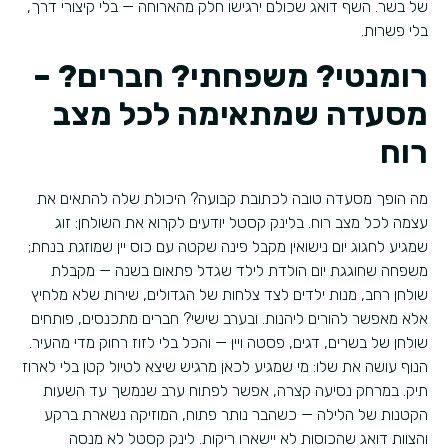
של בשר. השף דואג שכולם ירגישו חלק מהארוחה — בלי קיצורי דרך,
בלי פשרות.
רומנטי? משפחתי? חברים? –
מסעדה שמתאימה לכל מצב
רוח
מה הופך מסעדה טובה לכתובת קבועה? היכולת שלה להתאים את
עצמה לכל מצב רוח. בלינק קסטל יודעים לקרוא את השולחן: זוג
שמגיע לחגוג יום נישואין מקבל פינה שקטה עם כוס יין שמוזגת בנחת;
משפחה שחוגגת יום הולדת לילד שגדל פתאום בשנה — מקבלת
שולחן רחב, מנות ילדים לצד צלחות של הגדולים, שירות שלא מלחיץ
אלא מאפשר להורים ליהנות. ובערב שישי? חברים מתכנסים, פותחים
שולחן של בשרים, דגים, פסטה ויין — והכל בלי לזוז רחוק מדי מהעיר.
הנוף עושה את שלו: מי שמגיע לכאן מרגיש שיצא לטיול קטן בלי לארוז
תיק. במרחק נסיעה קצרה, אפשר לפתוח ערב שנמשך עד השעות
הקטנות של הלילה — כשהבר נותר פתוח, המוזיקה נשארת ברקע
והצוות דואג שהכוסות לא יישארו ריקות. לינק קסטל לא מנסה