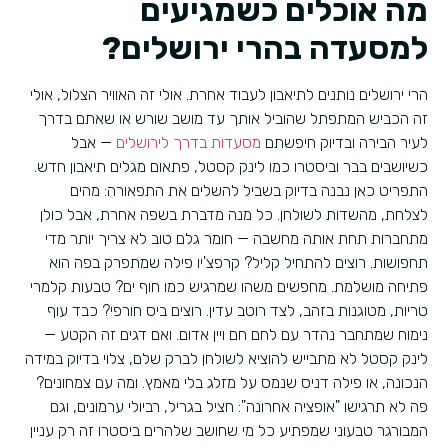
מה אוכלים כשמגיעים
למסעדה בהרי ירושלים?
הרי ירושלים נותנים לתיאבון לעבוד אחרת. אולי זה האוויר הצלול, אולי
זה הכביש המתפתל שהוביל אותך עד מושב שורש או שאתם בדרך
לעיר הבירה ובדיוק חיפשתם
מסעדות בדרך לירושלים
— אבל
כשיושבים בבר וביסטרו כמו לינק קסטל, פתאום מגלים תיאבון חדש.
התפריט כאן נבנה בדיוק בשביל להשלים את התפאורה: מהים
לצלחת, מהשדות לשולחן. כל מנה מדברת בשפה אחרת, אבל כולן
מתחברות תחת אותה מחשבה — חומר גלם טוב לא צריך יותר מדי
תחפושות. רוצים להתחיל קליל? קרפצ'יו פילה שמתפרק בפה הוא
פתיחה מושלמת. מחפשים משהו שמרגיש כמו חוף ים? טבעות קלמרי
טריות, מטוגנות בזהב, לצד רוטב עדין. רוצים ביס חורפי? כבד עוף
נימוח שמתחבר נהדר עם לחם חם ויין אדום. ואם דגים זה הקטע —
לינק קסטל לא מתבייש להוציא לשולחן לברק שלם, צלוי בדיוק במידה
הנכונה, או פילה דניס שנמס על מזלג בלי מאמץ. ומה עם צמחונים?
פה לא תרגישו "אופציה אחרונה": חציל בגריל, רביולי ערמונים, וגם
המבורגר טבעוני שמפתיע כל מי שחושב שלהרים ביסטרו זה רק עניין