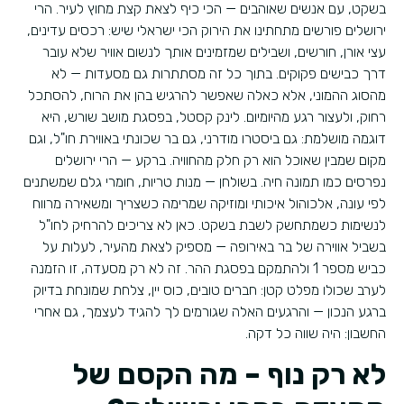
בשקט, עם אנשים שאוהבים — הכי כיף לצאת קצת מחוץ לעיר. הרי
ירושלים פורשים מתחתינו את הירוק הכי ישראלי שיש: רכסים עדינים,
עצי אורן, חורשים, ושבילים שמזמינים אותך לנשום אוויר שלא עובר
דרך כבישים פקוקים. בתוך כל זה מסתתרות גם מסעדות — לא
מהסוג ההמוני, אלא כאלה שאפשר להרגיש בהן את הרוח, להסתכל
רחוק, ולעצור רגע מהיומיום. לינק קסטל, בפסגת מושב שורש, היא
דוגמה מושלמת: גם ביסטרו מודרני, גם בר שכונתי באווירת חו"ל, וגם
מקום שמבין שאוכל הוא רק חלק מהחוויה. ברקע — הרי ירושלים
נפרסים כמו תמונה חיה. בשולחן — מנות טריות, חומרי גלם שמשתנים
לפי עונה, אלכוהול איכותי ומוזיקה שמרימה כשצריך ומשאירה מרווח
לנשימות כשמתחשק לשבת בשקט. כאן לא צריכים להרחיק לחו"ל
בשביל אווירה של בר באירופה — מספיק לצאת מהעיר, לעלות על
כביש מספר 1 ולהתמקם בפסגת ההר. זה לא רק מסעדה, זו הזמנה
לערב שכולו מפלט קטן: חברים טובים, כוס יין, צלחת שמונחת בדיוק
ברגע הנכון — והרגעים האלה שגורמים לך להגיד לעצמך, גם אחרי
החשבון: היה שווה כל דקה.
לא רק נוף – מה הקסם של