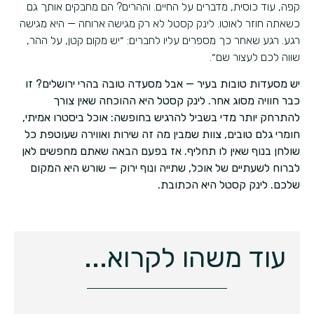
קפה, עוד כוסית, מדברים על החיים. וההרים? הם מחבקים אותך גם
כשאתה חוזר לאוטו. לינק קסטל לא רק מגישה ארוחה — היא מגישה
רגע. רגע שאחר כך מספרים עליו לחברים: ״יש מקום קטן, על ההר,
שווה לכם לעצור שם״.
יש מסעדות טובות בעיר — אבל מסעדה טובה בהרי ירושלים? זו
כבר חוויה מסוג אחר. לינק קסטל היא ההוכחה שאין צורך
להתרחק יותר מדי בשביל להרגיש בחופשה: אוכל ביסטרו אמיתי,
חומרי גלם טובים, צוות שמבין מה זה שירות ואווירה שעוטפת כל
שולחן בנוף שאין לו תחליף. אז בפעם הבאה שאתם מחפשים לאן
לברוח לשעתיים של אוכל, שתייה ונוף ירוק — שורש היא המקום
שלכם. לינק קסטל היא הכתובת.
עוד משהו לקרוא...
מסע