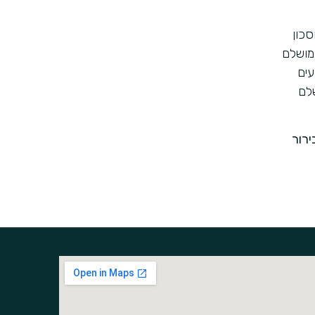
סכון
מושלם
עים
לם
רור