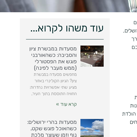
ם
עוד משהו לקרוא...
ושלים,
רך
כם
מסעדות במבשרת ציון
והסביבה: כשהאורבני
פוגש את הפסטורלי
(ממש מעבר לפינה)
מחפשים מסעדה במבשרת
ציון? הגיוון הקולינרי באזור
מציע שתי אפשרויות נהדרות:
החוויה התוססת בתוך העיר,
ת
קרא עוד »
ות
 הולדת
חים
מסעדות בהרי ירושלים:
כשהאוכל פוגש שקט,
נוף וזמן שעוצר מלכת