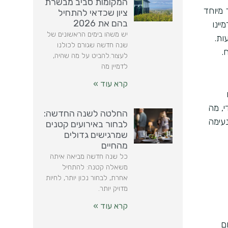
המקומות סביב מבשרת
 מיוחד
ציון שכדאי להתחיל
בהם את 2026
יינו
יש משהו בימים הראשונים של
ות.
שנה חדשה שגורם לכולנו
.
לעצור.להביט על מה שהיה,
לדמיין מה
קרא עוד »
י, מה
החלטה לשנה החדשה:
נעימה
לבחור באירועים קטנים
שמרגישים גדולים
מהחיים
כל שנה חדשה מביאה איתה
משאלה קטנה: להתחיל
אחרת, לבחור נכון יותר, לחיות
מדויק יותר.
קרא עוד »
ם